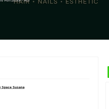
elo Horizonte - MG
y Space Susana