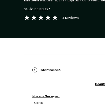
Rua Sena Madureira, 573 - Loja 02 - Ouro Preto, B
SALÃO DE BELEZA
0
Reviews
Informações
Beaut
Nossos Serviços:
• Corte