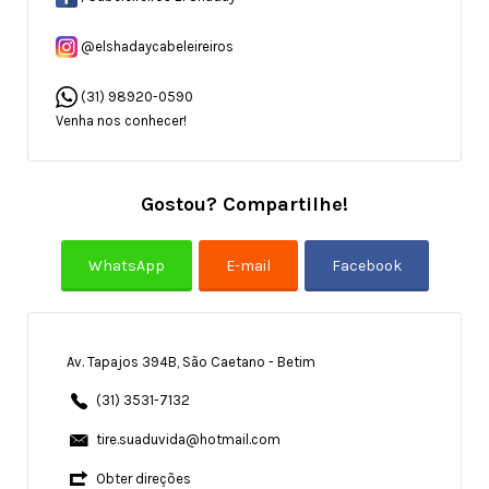
@elshadaycabeleireiros
(31) 98920-0590
Venha nos conhecer!
Gostou? Compartilhe!
Av. Tapajos 394B, São Caetano - Betim
(31) 3531-7132
tire.suaduvida@hotmail.com
Obter direções