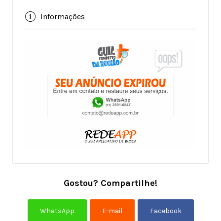
Informações
Gostou? Compartilhe!