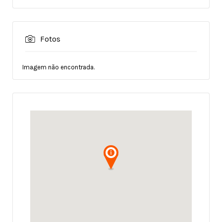
Fotos
Imagem não encontrada.