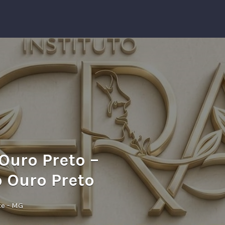
Ouro Preto –
o Ouro Preto
te - MG