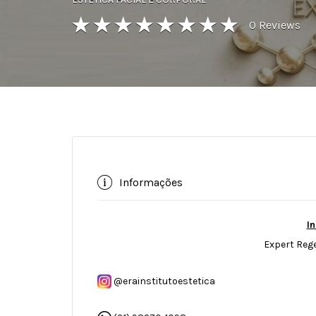
0
Reviews
Informações
In
Expert Reg
@erainstitutoestetica