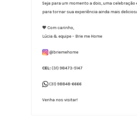
Seja para um momento a dois, uma celebração 
para tornar sua experiência ainda mais delicios
🧡 Com carinho,
Lúcia & equipe – Brie me Home
@briemehome
CEL:
(31) 98473-5147
(31) 98848-6666
Venha nos visitar!