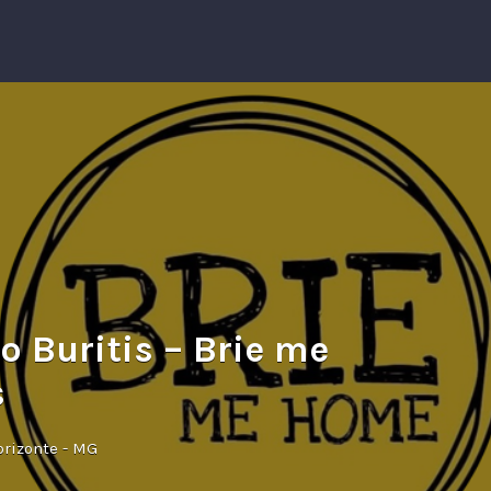
o Buritis – Brie me
s
orizonte - MG