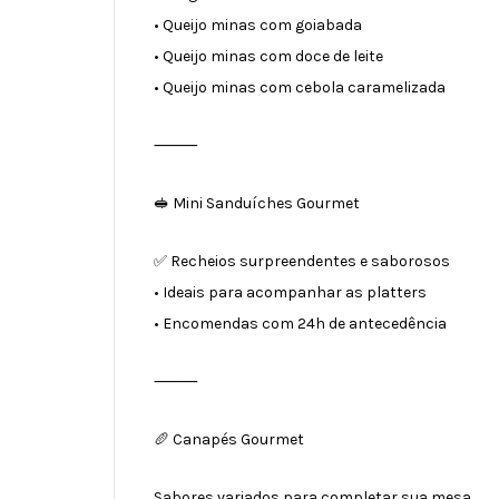
• Queijo minas com goiabada
• Queijo minas com doce de leite
• Queijo minas com cebola caramelizada
⸻
🥪 Mini Sanduíches Gourmet
✅ Recheios surpreendentes e saborosos
• Ideais para acompanhar as platters
• Encomendas com 24h de antecedência
⸻
🥖 Canapés Gourmet
Sabores variados para completar sua mesa.