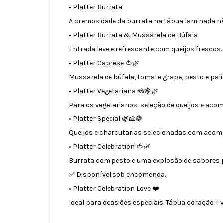
• Platter Burrata
A cremosidade da burrata na tábua laminada nã
• Platter Burrata & Mussarela de Búfala
Entrada leve e refrescante com queijos frescos.
• Platter Caprese 🍅🌿
Mussarela de búfala, tomate grape, pesto e pal
• Platter Vegetariana 🧀🍇🌿
Para os vegetarianos: seleção de queijos e ac
• Platter Special 🌿🧀🍇
Queijos e charcutarias selecionadas com aco
• Platter Celebration 🍅🌿
Burrata com pesto e uma explosão de sabores p
✅ Disponível sob encomenda.
• Platter Celebration Love ❤️
Ideal para ocasiões especiais. Tábua coração + v