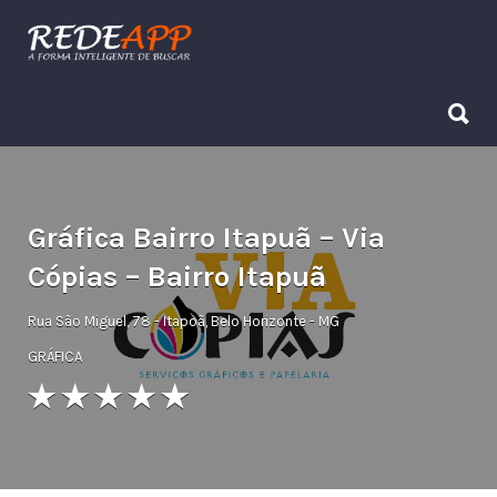
Procurar:
Procurar:
Gráfica Bairro Itapuã – Via
Cópias – Bairro Itapuã
Rua São Miguel, 78 - Itapoã, Belo Horizonte - MG
GRÁFICA