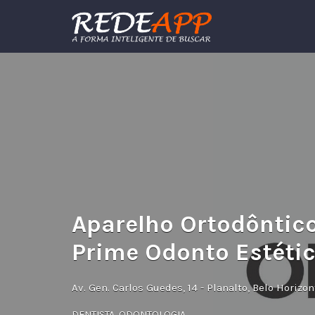
Procurar:
Aparelho Ortodôntico
Prime Odonto Estétic
Av. Gen. Carlos Guedes, 14 - Planalto, Belo Horizo
DENTISTA
,
ODONTOLOGIA