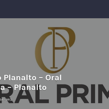
 Planalto – Oral
a – Planalto
nte - MG