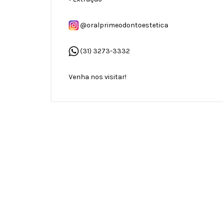
@oralprimeodontoestetica
(31) 3273-3332
Venha nos visitar!