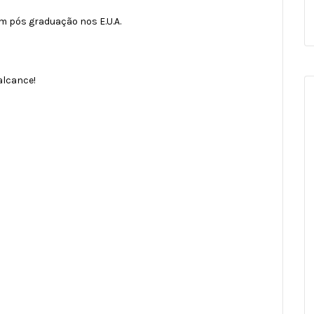
om pós graduação nos E.U.A.
alcance!