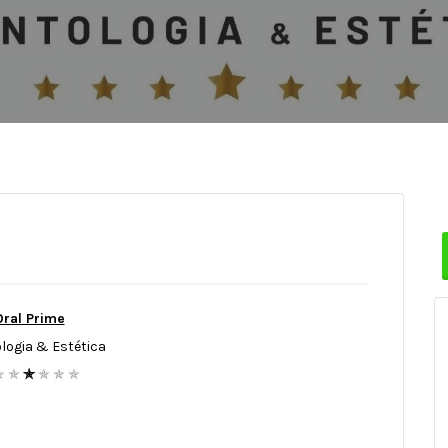
Oral Prime
logia & Estética
✯ ✯
✯
✯ ✯ ✯